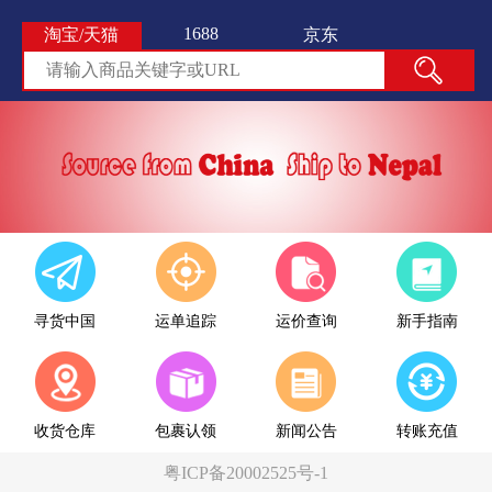
1688
淘宝/天猫
京东
寻货中国
运单追踪
运价查询
新手指南
收货仓库
包裹认领
新闻公告
转账充值
粤ICP备20002525号-1