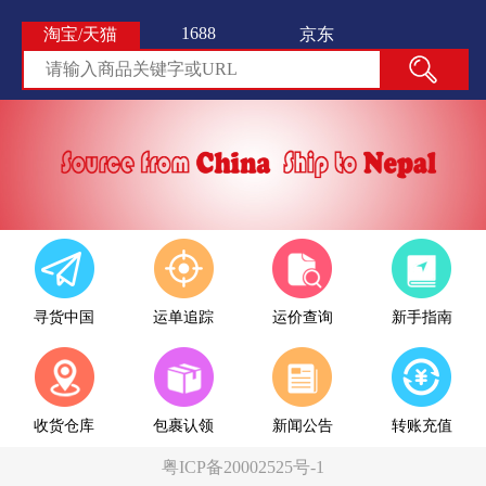
1688
淘宝/天猫
京东
寻货中国
运单追踪
运价查询
新手指南
收货仓库
包裹认领
新闻公告
转账充值
粤ICP备20002525号-1