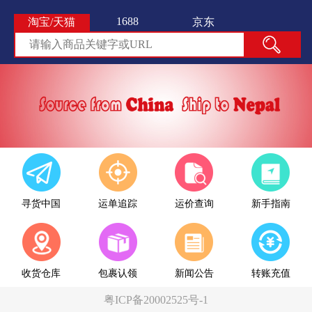
1688
淘宝/天猫
京东
寻货中国
运单追踪
运价查询
新手指南
收货仓库
包裹认领
新闻公告
转账充值
粤ICP备20002525号-1